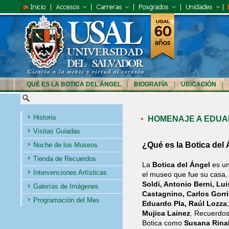
QUÉ ES LA BOTICA DEL ÁNGEL
BIOGRAFÍA
UBICACIÓN
Historia
•
HOMENAJE A EDUA
Visitas Guiadas
¿Qué es la Botica del
Noche de los Museos
Tienda de Recuerdos
La
Botica del Ángel
es un
Intervenciones Artísticas
el museo que fue su casa,
Soldi, Antonio Berni, Lu
Galerías de Imágenes
Castagnino, Carlos Gorri
Programación del Mes
Eduardo Pla, Raúl Lozza
Mujica Lainez
. Recuerdos
Botica como
Susana Rinal